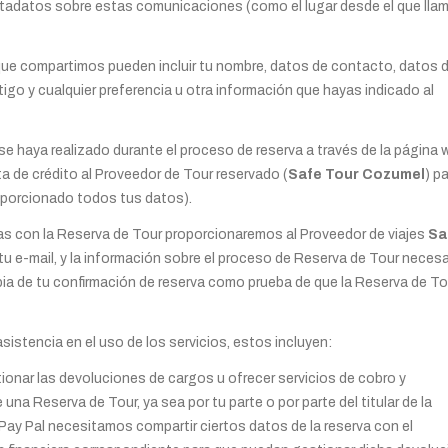
etadatos sobre estas comunicaciones (como el lugar desde el que lla
que compartimos pueden incluir tu nombre, datos de contacto, datos 
igo y cualquier preferencia u otra información que hayas indicado al
se haya realizado durante el proceso de reserva a través de la página 
a de crédito al Proveedor de Tour reservado (
Safe Tour Cozumel
) p
oporcionado todos tus datos).
as con la Reserva de Tour proporcionaremos al Proveedor de viajes
Sa
tu e-mail, y la información sobre el proceso de Reserva de Tour necesa
opia de tu confirmación de reserva como prueba de que la Reserva de To
asistencia en el uso de los servicios, estos incluyen:
ionar las devoluciones de cargos u ofrecer servicios de cobro y
na Reserva de Tour, ya sea por tu parte o por parte del titular de la
a, Pay Pal necesitamos compartir ciertos datos de la reserva con el