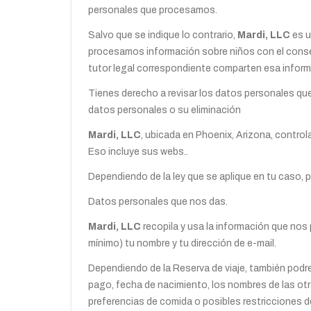
personales que procesamos.
Salvo que se indique lo contrario,
Mardi, LLC
es u
procesamos información sobre niños con el consen
tutor legal correspondiente comparten esa infor
Tienes derecho a revisar los datos personales qu
datos personales o su eliminación
Mardi, LLC
, ubicada en Phoenix, Arizona, control
Eso incluye sus webs..
Dependiendo de la ley que se aplique en tu caso,
Datos personales que nos das.
Mardi, LLC
recopila y usa la información que no
mínimo) tu nombre y tu dirección de e-mail.
Dependiendo de la Reserva de viaje, también podre
pago, fecha de nacimiento, los nombres de las otr
preferencias de comida o posibles restricciones de