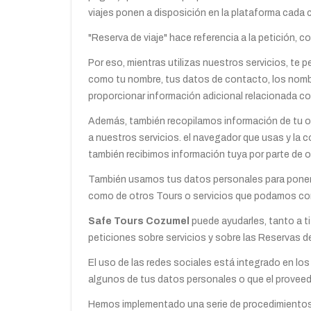
viajes ponen a disposición en la plataforma cada c
"Reserva de viaje" hace referencia a la petición, c
Por eso, mientras utilizas nuestros servicios, te
como tu nombre, tus datos de contacto, los nomb
proporcionar información adicional relacionada con
Además, también recopilamos información de tu ord
a nuestros servicios. el navegador que usas y la 
también recibimos información tuya por parte de 
También usamos tus datos personales para ponern
como de otros Tours o servicios que podamos consi
Safe Tours Cozumel
puede ayudarles, tanto a ti
peticiones sobre servicios y sobre las Reservas de
El uso de las redes sociales está integrado en los
algunos de tus datos personales o que el proveedor
Hemos implementado una serie de procedimientos p