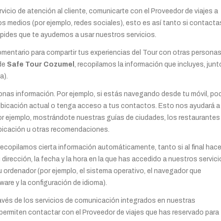
icio de atención al cliente, comunicarte con el Proveedor de viajes a
s medios (por ejemplo, redes sociales), esto es así tanto si contacta
pides que te ayudemos a usar nuestros servicios.
entario para compartir tus experiencias del Tour con otras personas
 de
Safe Tour Cozumel
, recopilamos la información que incluyes, junt
a).
nas información. Por ejemplo, si estás navegando desde tu móvil, po
ubicación actual o tenga acceso a tus contactos. Esto nos ayudará a
 por ejemplo, mostrándote nuestras guías de ciudades, los restaurantes
ubicación u otras recomendaciones.
ecopilamos cierta información automáticamente, tanto si al final hac
dirección, la fecha y la hora en la que has accedido a nuestros servici
u ordenador (por ejemplo, el sistema operativo, el navegador que
tware y la configuración de idioma).
ravés de los servicios de comunicación integrados en nuestras
permiten contactar con el Proveedor de viajes que has reservado para