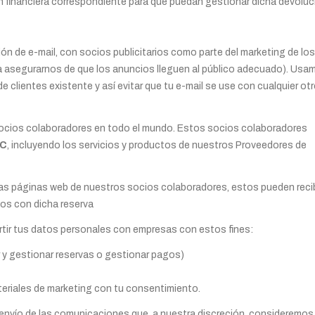
ón financiera correspondiente para que puedan gestionar dicha devoluc
ón de e-mail, con socios publicitarios como parte del marketing de los
ra asegurarnos de que los anuncios lleguen al público adecuado). Usa
 clientes existente y así evitar que tu e-mail se use con cualquier ot
cios colaboradores en todo el mundo. Estos socios colaboradores
LC
, incluyendo los servicios y productos de nuestros Proveedores de
as páginas web de nuestros socios colaboradores, estos pueden recib
dos con dicha reserva
tir tus datos personales con empresas con estos fines:
r y gestionar reservas o gestionar pagos)
teriales de marketing con tu consentimiento.
l envío de las comunicaciones que, a nuestra discreción, consideremos