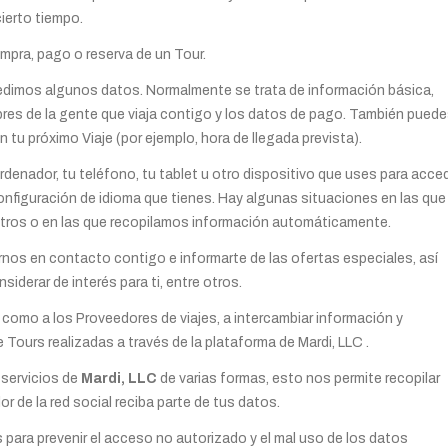
ierto tiempo.
ompra, pago o reserva de un Tour.
 pedimos algunos datos. Normalmente se trata de información básica,
res de la gente que viaja contigo y los datos de pago. También pued
 tu próximo Viaje (por ejemplo, hora de llegada prevista).
enador, tu teléfono, tu tablet u otro dispositivo que uses para acce
configuración de idioma que tienes. Hay algunas situaciones en las que
otros o en las que recopilamos información automáticamente.
os en contacto contigo e informarte de las ofertas especiales, así
derar de interés para ti, entre otros.
 como a los Proveedores de viajes, a intercambiar información y
 Tours realizadas a través de la plataforma de Mardi, LLC .
 servicios de
Mardi, LLC
de varias formas, esto nos permite recopilar
 de la red social reciba parte de tus datos.
ara prevenir el acceso no autorizado y el mal uso de los datos