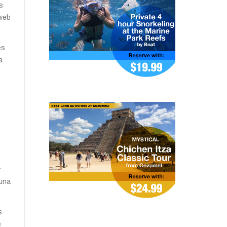
s
 web
és
a
r
 una
s
e