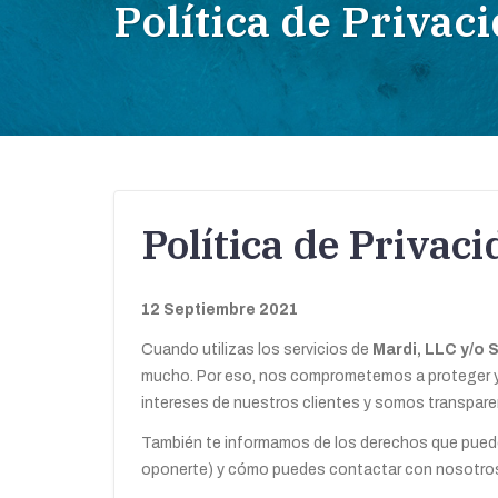
Política de Privac
Política de Privac
12 Septiembre 2021
Cuando utilizas los servicios de
Mardi, LLC y/o
mucho. Por eso, nos comprometemos a proteger y 
intereses de nuestros clientes y somos transpare
También te informamos de los derechos que puede
oponerte) y cómo puedes contactar con nosotro