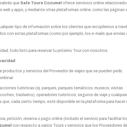
, sabrás que
Safe Tours Cozumel
ofrece servicios online relacionado
as web y apps, y mediante otras plataformas online, como las páginas
cualquier tipo de información sobre los clientes que recopilemos a trav
os con estas plataformas (como por ejemplo, los e-mails que envías 
idad, todo listo para reservar tu próximo Tour con nosotros.
ivacidad
 de productos y servicios del Proveedor de viajes que se pueden pedir,
combinar
racciones turísticas (ej. parques, parques temáticos, museos, visitas
e coches, traslados), operadores turísticos, seguros de viaje y cualquie
s que, cada cierto tiempo, esté disponible en la plataforma para hacer
pra, petición, reserva o pago online (incluido el servicio para facilitar lo
ozumel
con respecto a varios Tours y servicios que los Proveedores d