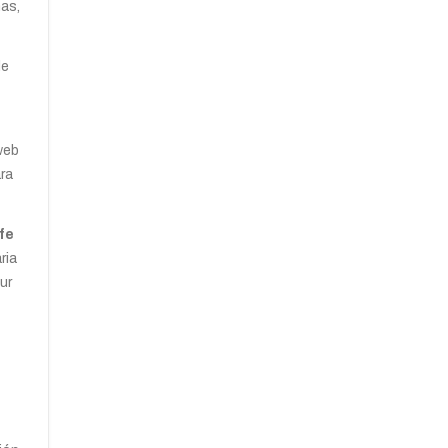
mas,
de
web
ara
fe
ria
ur