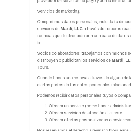
proveedor de servicios de pago y con la instituci
Servicios de marketing
Compartimos datos personales, incluida tu direcci
servicios de
Mardi, LLC
a través de terceros (pa
técnicas que tu dirección con una base de datos de
fin.
Socios colaboradores: trabajamos con muchos so
distribuyen o publicitan los servicios de
Mardi, L
Tours.
Cuando haces una reserva a través de alguna de l
ciertas partes de tus datos personales relaciona
Podemos recibir datos personales tuyos o compar
Ofrecer un servicio (como hacer, administra
Ofrecer servicios de atención al cliente
Ofrecer ofertas personalizadas o enviar ma
Nos reservamos el derecho a revisar o bloquear e