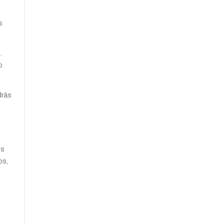
s
.
o
drás
es
os,