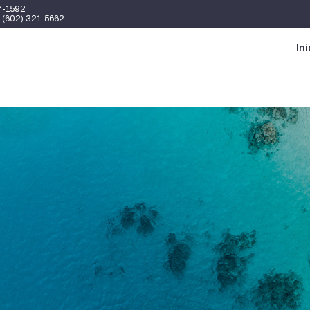
7-1592
1 (602) 321-5662
Ini