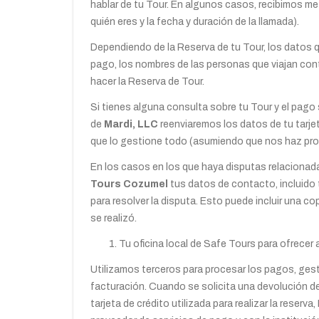
hablar de tu Tour. En algunos casos, recibimos m
quién eres y la fecha y duración de la llamada).
Dependiendo de la Reserva de tu Tour, los datos 
pago, los nombres de las personas que viajan cont
hacer la Reserva de Tour.
Si tienes alguna consulta sobre tu Tour y el pago 
de
Mardi, LLC
reenviaremos los datos de tu tarjet
que lo gestione todo (asumiendo que nos haz pr
En los casos en los que haya disputas relacionad
Tours Cozumel
tus datos de contacto, incluido 
para resolver la disputa. Esto puede incluir una c
se realizó.
Tu oficina local de Safe Tours para ofrecer 
Utilizamos terceros para procesar los pagos, gest
facturación. Cuando se solicita una devolución de u
tarjeta de crédito utilizada para realizar la reserv