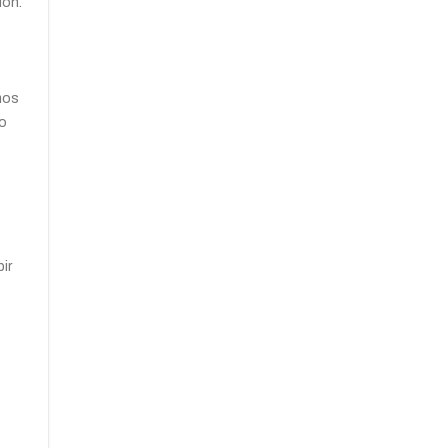
ión.
mos
ro
ir